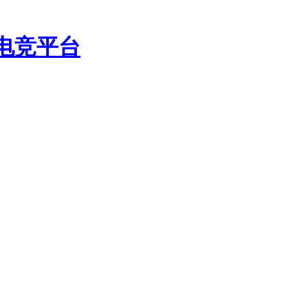
级电竞平台