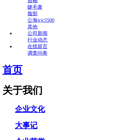
唇釉
睫毛膏
脸部
公海jcjc5500
其他
公司新闻
行业动态
在线留言
调查问卷
首页
关于我们
企业文化
大事记