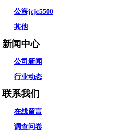
公海jcjc5500
其他
新闻中心
公司新闻
行业动态
联系我们
在线留言
调查问卷